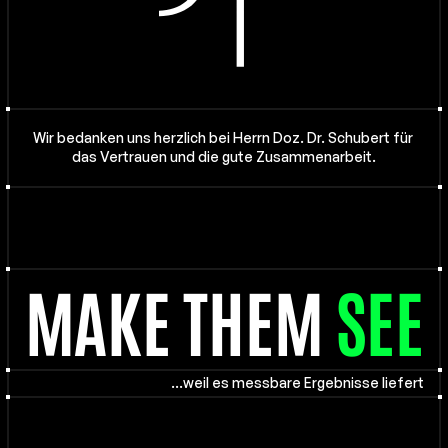
Wir bedanken uns herzlich bei Herrn Doz. Dr. Schubert für 
das Vertrauen und die gute Zusammenarbeit.
MAKE THEM
SEE
…
w
e
i
l
e
s
m
e
s
s
b
a
r
e
E
r
g
e
b
n
i
s
s
e
l
i
e
f
e
r
t